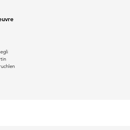
œuvre
egli
tin
ruchlen