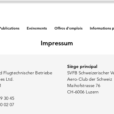
Publications
Evénements
Offres d'emplois
Informations p
Impressum
Siège principal
d Flugtechnischer Betriebe
SVFB Schweizerischer V
nes Ltd.
Aero-Club der Schweiz
1
Maihofstrasse 76
CH-6006 Luzern
9 30 45
0 02 07