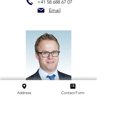
+41 58 688 67 07
Email
Daniel Geiser
Address
Contact Form
Constructeurs aéronautiques
Pilatus Aircraft Ltd.​
+41 41 619 62 16
Email