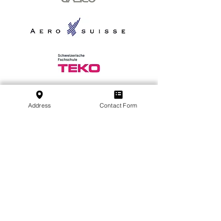
S'abonner à notre newsletter
Address
Contact Form
S'abonner
SVFB Schweizerischer Verband Flugtechnischer
Betriebe
c/o Swiss International Air Lines Ltd.
Flughafenstrasse | Postfach 81
CH-4030 Basel EuroAirport
École:
+41 79 349 30 45
Association:
+41 79 470 02 07