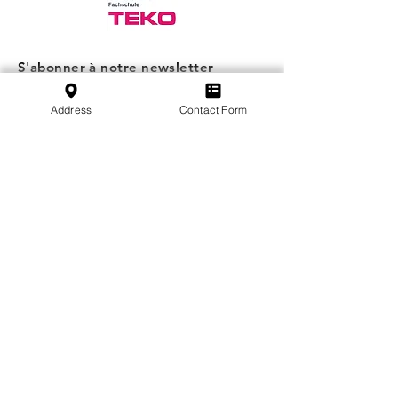
S'abonner à notre newsletter
S'abonner
Address
Contact Form
SVFB Schweizerischer Verband Flugtechnischer
Betriebe
c/o Swiss International Air Lines Ltd.
Flughafenstrasse | Postfach 81
CH-4030 Basel EuroAirport
École:
+41 79 349 30 45
Association:
+41 79 470 02 07
Déclaration de protection des données
Impression