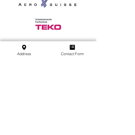
Iscriviti alla nostra newsletter
Iscriviti
Address
Contact Form
SVFB Schweizerischer Verband Flugtechnischer
Betriebe
c/o Swiss International Air Lines Ltd.
Flughafenstrasse | Postfach 81
CH-4030 Basel EuroAirport
Scuola
:
+41 79 349 30 45
Associazione
:
+41 79 470 02 07
Informativa sulla privacy
Impressum